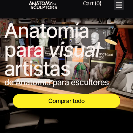
Anatomía
para
visual
artistas
de Anatomía para escultores
Comprar todo