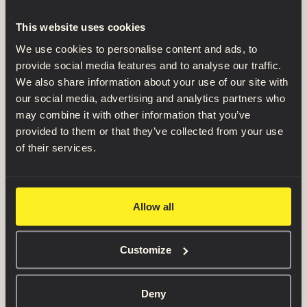
La géométrie de base et les muscles étant pris
This website uses cookies
en charge, il était temps d'examiner le résultat et
We use cookies to personalise content and ads, to
de le comparer à des exemples d'anatomie
provide social media features and to analyse our traffic.
réelle. Notre équipe a comparé l'anatomie du
We also share information about your use of our site with
modèle 3D à des données radiologiques
our social media, advertising and analytics partners who
provenant de CTs, CTAs, MRIs ainsi qu'à des
may combine it with other information that you’ve
provided to them or that they’ve collected from your use
images provenant de dissections de cadavres.
of their services.
Ce travail n'a fait que confirmer l'exactitude de
l'écorché original commandé par le docteur Fau.
Allow all
Muscles de la tête et du cou
ajoutés
Customize
Cependant, nous avons apporté quelques ajouts
à l'anatomie des personnages originaux. Le plus
Deny
remarquable dans l'original de Caudron est sans