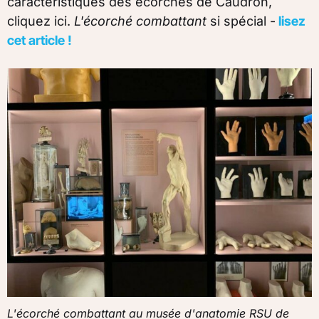
caractéristiques des écorchés de Caudron,
cliquez ici.
L'écorché combattant
si spécial -
lisez
cet article !
L'écorché combattant au musée d'anatomie RSU de