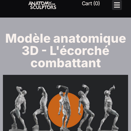
Modèle anatomique
3D - L'écorché
combattant