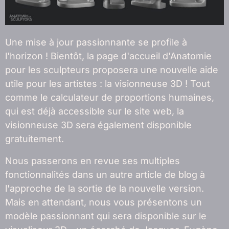
Une mise à jour passionnante se profile à
l'horizon ! Bientôt, la page d'accueil d'Anatomie
pour les sculpteurs proposera une nouvelle aide
utile pour les artistes : la visionneuse 3D ! Tout
comme le calculateur de proportions humaines,
qui est déjà accessible sur le site web, la
visionneuse 3D sera également disponible
gratuitement.
Nous passerons en revue ses multiples
fonctionnalités dans un autre article de blog à
l'approche de la sortie de la nouvelle version.
Mais en attendant, nous vous présentons un
modèle passionnant qui sera disponible sur le