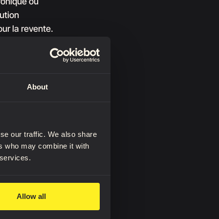
tronique ou
ution
ur la revente.
e telles
4sculptors.com
 des droits
About
cheteur à
 tout dommage
lation de cet
droits de
se our traffic. We also share
ers who may combine it with
 services.
s les
 exigences des
ication. La
Allow all
licite ou