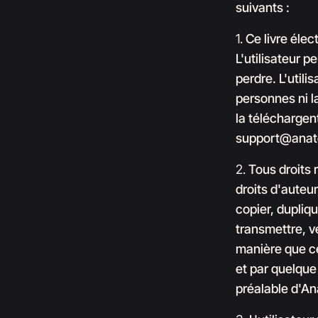
suivants :
1.
Ce livre élec
L'utilisateur p
perdre. L'util
personnes ni l
la téléchargent
support@anat
2.
Tous droits 
droits d'auteur
copier, dupliqu
transmettre, v
manière que ce
et par quelque 
préalable d'An