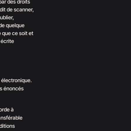
par des droits
rdit de scanner,
ublier,
 de quelque
 que ce soit et
 écrite
e électronique.
ons énoncés
corde à
ransférable
ditions