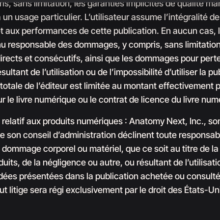
is, sans limitation, les garanties implicites de qualité m
un usage particulier. L’utilisateur assume l’intégralité de
et aux performances de cette publication. En aucun cas, l
nu responsable des dommages, y compris, sans limitation
rects et consécutifs, ainsi que les dommages pour pert
sultant de l’utilisation ou de l’impossibilité d’utiliser la pu
 totale de l’éditeur est limitée au montant effectivement 
our le livre numérique ou le contrat de licence du livre num
relatif aux produits numériques : Anatomy Next, Inc., so
 son conseil d’administration déclinent toute responsabi
 dommage corporel ou matériel, que ce soit au titre de la
duits, de la négligence ou autre, ou résultant de l’utilisat
dées présentées dans la publication achetée ou consulté
Tout litige sera régi exclusivement par le droit des États-Un