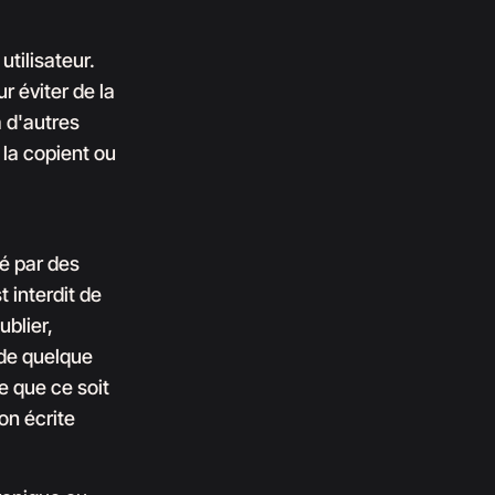
utilisateur.
r éviter de la
à d'autres
 la copient ou
gé par des
t interdit de
ublier,
 de quelque
e que ce soit
on écrite