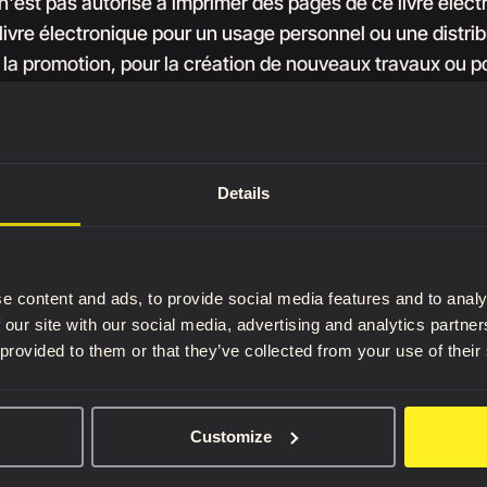
r n'est pas autorisé à imprimer des pages de ce livre élec
livre électronique pour un usage personnel ou une distrib
 la promotion, pour la création de nouveaux travaux ou po
on spécifique doit être obtenue auprès de l'éditeur pour d
s demandes doivent être envoyées à support@anatomy
n ou la distribution non autorisée de contenus protégés par
Details
utres droits de propriété est illégale et peut exposer l'a
dommages pécuniaires. L'acheteur sera responsable de
 mauvaise utilisation de cette publication ou de toute vio
nce, y compris toute violation des droits d'auteur ou des 
e content and ads, to provide social media features and to analy
 our site with our social media, advertising and analytics partn
 provided to them or that they’ve collected from your use of their
rantie : L’éditeur ne garantit pas l’absence d’erreurs dan
ontenues dans cette publication, ni leur conformité aux
i le fonctionnement ininterrompu et sans erreur de la publ
Customize
 fournie ’ en l’état “, sans aucune garantie, expresse, imp