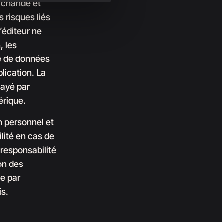
archande et
s risques liés
’éditeur ne
, les
e de données
blication. La
payé par
érique.
n personnel et
lité en cas de
 responsabilité
ion des
e par
is.