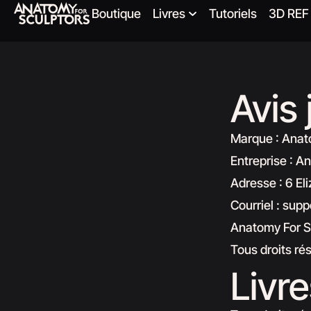
Boutique
Livres
Tutoriels
3D REF
Avis 
Marque : Anato
Entreprise : A
Adresse : 6 El
Courriel : su
Anatomy For S
Tous droits r
Livr