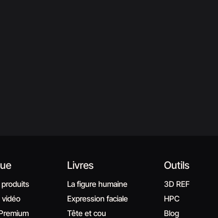
que
Livres
Outils
 produits
La figure humaine
3D REF
s vidéo
Expression faciale
HPC
Premium
Tête et cou
Blog