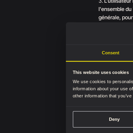
3.
L'utilisateu
l'ensemble du 
générale, pour
Une autorisati
exigences. Le
4.
L'utilisatio
Consent
d'auteur ou d'a
d'importants 
résultant d'une
This website uses cookies
accord de lice
We use cookies to personalis
propriété.
information about your use of
other information that you’ve
Exclusion de ga
informations c
utilisateurs, n
Deny
publication est