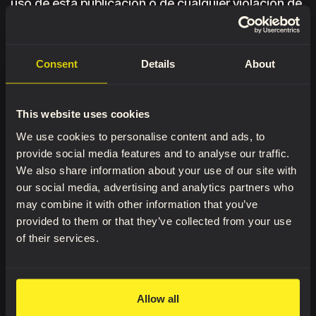
uso de esta publicación o de cualquier violación de
este Acuerdo de licencia, incluida cualquier
infracción de derechos de autor o derechos de
propiedad.
Consent
Details
About
Descargo de responsabilidad de la garantía: El
editor no garantiza que la información de esta
This website uses cookies
publicación esté libre de errores ni que satisfaga
We use cookies to personalise content and ads, to
los requisitos de los usuarios, ni que el
provide social media features and to analyse our traffic.
We also share information about your use of our site with
funcionamiento de la publicación sea
our social media, advertising and analytics partners who
ininterrumpido o libre de errores. La publicación se
may combine it with other information that you’ve
proporciona "tal cual", sin garantía de ningún tipo,
provided to them or that they’ve collected from your use
ya sea expresa, implícita o legal, incluidas, entre
of their services.
otras, las garantías implícitas de comerciabilidad e
idoneidad para un fin determinado. El usuario
asume todo el riesgo en cuanto a los resultados y
Allow all
el rendimiento de esta publicación. En ningún caso,