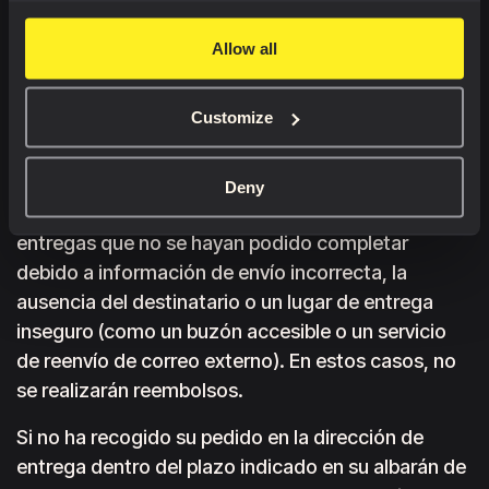
entregas se realizan en horario laboral habitual los
días laborables. Nuestra empresa de reparto local
Allow all
podría contactarte utilizando los datos que
proporcionaste al realizar la compra para
Customize
notificarte la entrega el día de su llegada.
No responsabilidad
Si el transportista marca un envío como
Deny
entregado, no nos hacemos responsables de las
entregas que no se hayan podido completar
debido a información de envío incorrecta, la
ausencia del destinatario o un lugar de entrega
inseguro (como un buzón accesible o un servicio
de reenvío de correo externo). En estos casos, no
se realizarán reembolsos.
Si no ha recogido su pedido en la dirección de
entrega dentro del plazo indicado en su albarán de