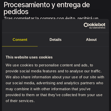
Procesamiento y entrega de
pedidos
Tras completar la compra con éxito, recibirá un
correo electrónico de confirmación a la dirección
de correo electrónico que proporcionó durante el
proceso de compra. Los pedidos suelen
Consent
Details
About
procesarse en un plazo de 2 a 3 días hábiles (sin
incluir fines de semana ni festivos).
This website uses cookies
Una vez que tu pedido haya sido enviado, recibirás
We use cookies to personalise content and ads, to
otro correo electrónico con un número de
provide social media features and to analyse our traffic.
seguimiento y los detalles de envío que
We also share information about your use of our site with
proporcionaste al finalizar la compra. Puedes usar
our social media, advertising and analytics partners who
may combine it with other information that you’ve
el número de seguimiento para consultar el estado
provided to them or that they’ve collected from your use
de tu envío en cualquier momento.
of their services.
Dependiendo de la empresa de reparto, las