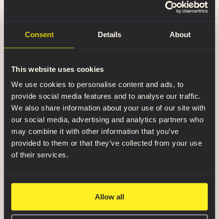
F: Was unterscheidet die Bücher
Consent
Details
About
„Anatomy for Sculptors“ von
anderen Anatomie-
Nachschlagewerken?
This website uses cookies
We use cookies to personalise content and ads, to
Der eigentliche Vorteil liegt darin, dass Bilder
provide social media features and to analyse our traffic.
mehr Bedeutung haben als Text. Wenn zu viel
We also share information about your use of our site with
Text vorhanden ist, wirkt eine Quelle langweilig,
our social media, advertising and analytics partners who
und wenn nicht genug Text vorhanden ist, ist es
may combine it with other information that you’ve
nur ein Bilderbuch. In diesen Büchern herrscht
provided to them or that they’ve collected from your use
ein wirklich gutes Gleichgewicht zwischen Text
of their services.
und Bildern, was sie zugänglich, attraktiv und
interessant macht.
Allow all
Wenn ein Benutzer tiefer in die Informationen
eintauchen möchte, sind diese vorhanden, und