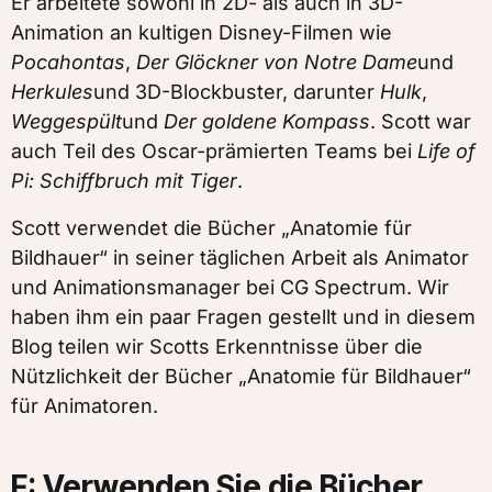
Er arbeitete sowohl in 2D- als auch in 3D-
Animation an kultigen Disney-Filmen wie
Pocahontas
,
Der Glöckner von Notre Dame
und
Herkules
und 3D-Blockbuster, darunter
Hulk
,
Weggespült
und
Der goldene Kompass
. Scott war
auch Teil des Oscar-prämierten Teams bei
Life of
Pi: Schiffbruch mit Tiger
.
Scott verwendet die Bücher „Anatomie für
Bildhauer“ in seiner täglichen Arbeit als Animator
und Animationsmanager bei CG Spectrum. Wir
haben ihm ein paar Fragen gestellt und in diesem
Blog teilen wir Scotts Erkenntnisse über die
Nützlichkeit der Bücher „Anatomie für Bildhauer“
für Animatoren.
F: Verwenden Sie die Bücher