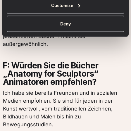
wenn er einfach nur die Bilder durchstöbern
Customize
möchte, ist das allein schon ein befriedigendes
Erlebnis. Die Verschmelzung von Bildern und
Deny
Text in soliden, attraktiv gebundenen und
präsentierten Büchern macht sie
außergewöhnlich.
F: Würden Sie die Bücher
„Anatomy for Sculptors“
Animatoren empfehlen?
Ich habe sie bereits Freunden und in sozialen
Medien empfohlen. Sie sind für jeden in der
Kunst wertvoll, vom traditionellen Zeichnen,
Bildhauen und Malen bis hin zu
Bewegungsstudien.