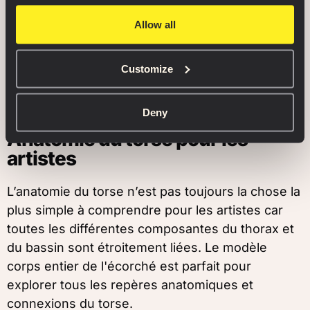
De même, il existe deux modèles en miroir pour
la jambe pliée et la jambe redressée de l'écorché.
Allow all
Nous avons ajouté le tractus ilio-tibial et le
tendon bicipital aux jambes du modèle ainsi que
Customize
du tissu conjonctif à ses pieds – facilement
observables dans les modèles 3D séparés.
Deny
Anatomie du torse pour les
artistes
L’anatomie du torse n’est pas toujours la chose la
plus simple à comprendre pour les artistes car
toutes les différentes composantes du thorax et
du bassin sont étroitement liées. Le modèle
corps entier de l'écorché est parfait pour
explorer tous les repères anatomiques et
connexions du torse.