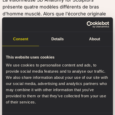
présente quatre modèles différents de bras
d'homme musclé. Alors que l'écorche originale
n'a qu'un bras gauche plié et un bras droit tendu,
nous avons également préparé leurs images
miroir – un bras gauche tendu et un bras droit plié
Consent
Details
About
pour être utilisées comme référence anatomique
pratique.
This website uses cookies
Il est beaucoup plus pratique de faire pivoter et
We use cookies to personalise content and ads, to
d’examiner chaque bras individuellement. De
provide social media features and to analyse our traffic.
plus, toutes les parties médiales du bras
We also share information about your use of our site with
redressé deviennent visibles sous tous les
our social media, advertising and analytics partners who
angles, sans que le torse ne bloque la vue.
may combine it with other information that you’ve
provided to them or that they’ve collected from your use
Modèle 3D de muscle de la jambe
of their services.