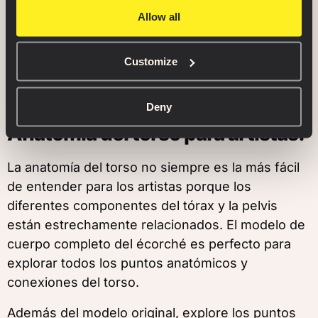
estirada del écorché. Hemos agregado el tracto
Allow all
iliotibial y el tendón bicipital a las piernas del
modelo y algo de tejido conectivo a sus pies,
Customize
fácilmente observables en los modelos 3D
separados.
Deny
Anatomía del torso para artistas.
La anatomía del torso no siempre es la más fácil
de entender para los artistas porque los
diferentes componentes del tórax y la pelvis
están estrechamente relacionados. El modelo de
cuerpo completo del écorché es perfecto para
explorar todos los puntos anatómicos y
conexiones del torso.
Además del modelo original, explore los puntos