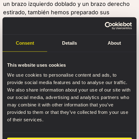
un brazo izquierdo doblado y un brazo derecho
estirado, también hemos preparado sus
imágenes especulares: un brazo izquierdo
estirado y un brazo derecho doblado para usarlos
como una referencia anatómica conveniente.
Consent
Details
About
Es mucho más práctico rotar y examinar cada
brazo individualmente. Además, todas las partes
This website uses cookies
mediales del brazo estirado se vuelven visibles
We use cookies to personalise content and ads, to
desde todos los ángulos, sin que el torso
provide social media features and to analyse our traffic.
bloquee la vista.
We also share information about your use of our site with
our social media, advertising and analytics partners who
modelo 3d de músculos de la
may combine it with other information that you’ve
pierna
provided to them or that they’ve collected from your use
of their services.
Asimismo, existen dos modelos especulares
tanto para la pata doblada como para la pata