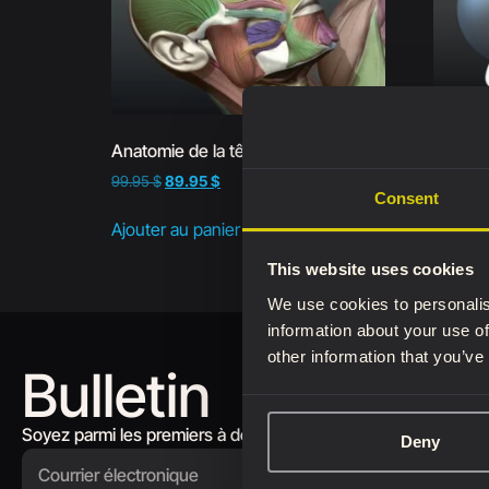
Anatomie de la tête
Sculpte
99.95
$
89.95
$
Consent
Lire la 
Ajouter au panier
This website uses cookies
We use cookies to personalis
information about your use of
other information that you’ve
Bulletin
Soyez parmi les premiers à découvrir les nouveautés en matièr
Deny