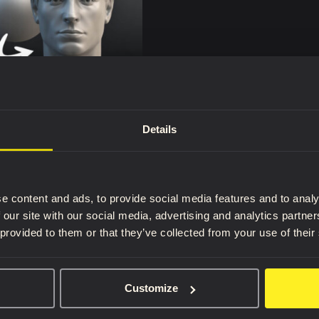
z votre première tête
Details
suite
e content and ads, to provide social media features and to analy
 our site with our social media, advertising and analytics partn
 provided to them or that they’ve collected from your use of their
Bouti
Tous les
e de contenu, d'outils et de réductions !
Customize
Tutoriel
3D REF 