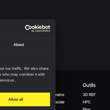
About
se our traffic. We also share
ers who may combine it with
 services.
que
Livres
Outils
 produits
La figure humaine
3D REF
Allow all
s vidéo
Expression faciale
HPC
Premium
Tête et cou
Blog