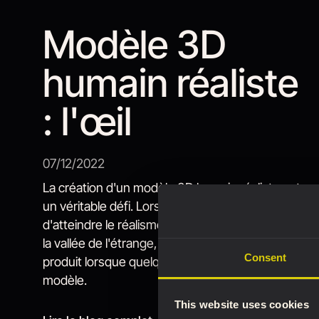
Modèle 3D
humain réaliste
: l'œil
07/12/2022
La création d'un modèle 3D humain réaliste est
un véritable défi. Lorsque l'on s'efforce
d'atteindre le réalisme, il est facile d'entrer dans
la vallée de l'étrange, le phénomène qui se
Consent
produit lorsque quelque chose ne va pas dans le
modèle.
This website uses cookies