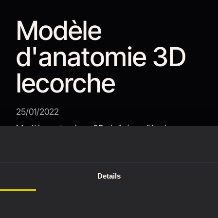
Modèle
d'anatomie 3D
lecorche
25/01/2022
Modèle anatomique 3D réalisé par l'équipe
d'Anatomie pour les sculpteurs - L'écorché
combattant. Disponible gratuitement sur notre
outil de référence 3D.
Details