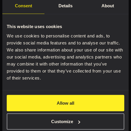
Consent
Details
About
Boutique
Livres
This website uses cookies
Tous les produits
La figure humaine
We use cookies to personalise content and ads, to
Tutoriels vidéo
Expression faciale
provide social media features and to analyse our traffic.
3D REF Premium
Tête et cou
We also share information about your use of our site with
Bras et main
our social media, advertising and analytics partners who
may combine it with other information that you’ve
Ensemble de livres
provided to them or that they’ve collected from your use
of their services.
Outils
3D REF
Allow all
HPC
Blog
Customize