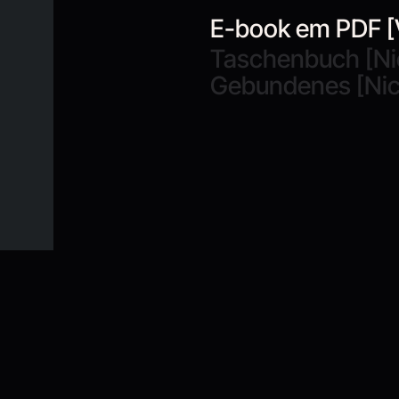
E-book em PDF [
Taschenbuch [Ni
Gebundenes [Nic