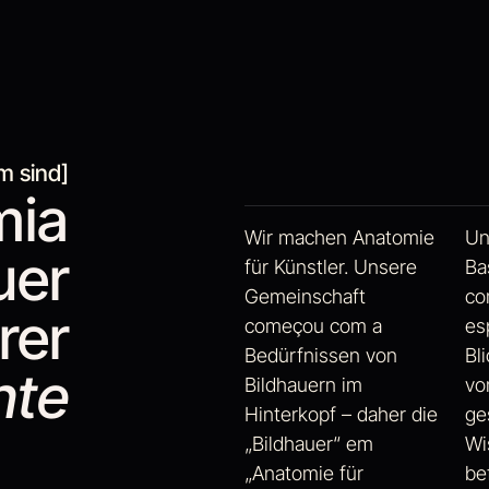
m sind]
mia
Wir machen Anatomie
Un
uer
für Künstler. Unsere
Ba
Gemeinschaft
co
rer
começou com a
es
Bedürfnissen von
Bl
hte
Bildhauern im
vo
Hinterkopf – daher die
ge
„Bildhauer“ em
Wi
„Anatomie für
be