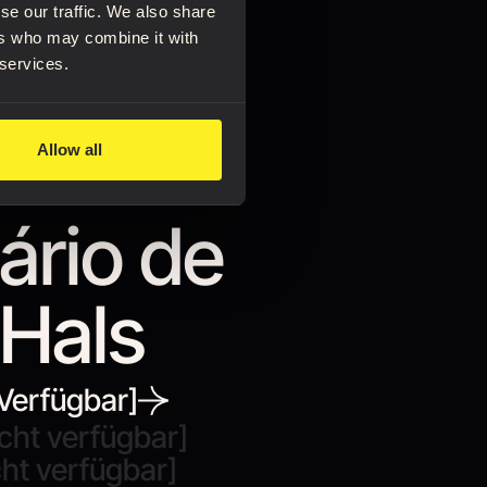
se our traffic. We also share
ers who may combine it with
 services.
Allow all
ário de
 Hals
Verfügbar]
cht verfügbar]
ht verfügbar]