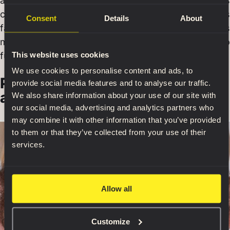
artistas: imagens e design de informações
compreensíveis, com apenas as informações
Consent
Details
About
factuais mais cruciais e nomes latinos dos
músculos. Para um animador, o essencial é como
This website uses cookies
funciona.
We use cookies to personalise content and ads, to
Para os artistas, o essencial é a
provide social media features and to analyse our traffic.
aparência
We also share information about your use of our site with
our social media, advertising and analytics partners who
may combine it with other information that you’ve provided
to them or that they’ve collected from your use of their
services.
Allow all
Customize