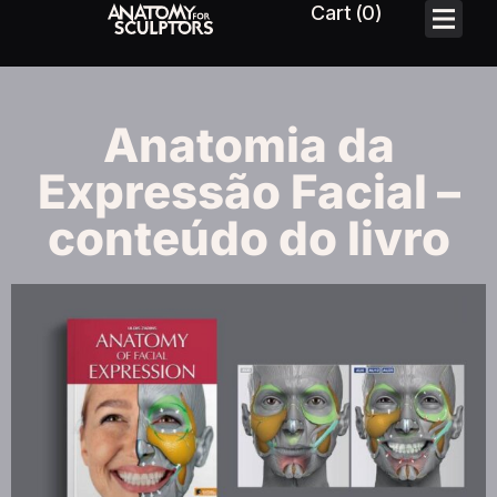
Anatomia da
Expressão Facial –
conteúdo do livro​