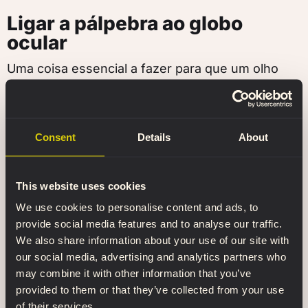
Ligar a pálpebra ao globo
ocular
Uma coisa essencial a fazer para que um olho
pareça realista é adicionar lágrimas, mesmo que
a personagem não esteja a chorar. Embora não
faça parte do tecido que compõe o corpo
Consent
Details
About
humano, temos sempre alguma humidade no
local onde o globo ocular encontra a pálpebra.
This website uses cookies
We use cookies to personalise content and ads, to
provide social media features and to analyse our traffic.
We also share information about your use of our site with
our social media, advertising and analytics partners who
may combine it with other information that you’ve
provided to them or that they’ve collected from your use
of their services.