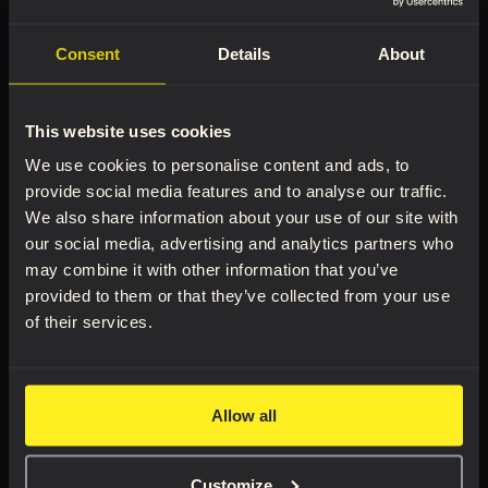
Consent
Details
About
Suscríbase a
This website uses cookies
Tienda
Libros
We use cookies to personalise content and ads, to
Todos los productos
Figura humana
provide social media features and to analyse our traffic.
Tutoriales en vídeo
Expresión facial
We also share information about your use of our site with
3D REF Premium
Cabeza y cuello
our social media, advertising and analytics partners who
may combine it with other information that you’ve
Brazo y mano
provided to them or that they’ve collected from your use
Paquete de libros
of their services.
Herramientas
Allow all
REF 3D
HPC
Blog
Customize